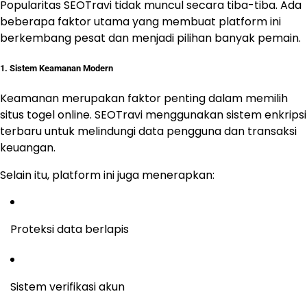
Popularitas SEOTravi tidak muncul secara tiba-tiba. Ada
beberapa faktor utama yang membuat platform ini
berkembang pesat dan menjadi pilihan banyak pemain.
1. Sistem Keamanan Modern
Keamanan merupakan faktor penting dalam memilih
situs togel online. SEOTravi menggunakan sistem enkripsi
terbaru untuk melindungi data pengguna dan transaksi
keuangan.
Selain itu, platform ini juga menerapkan:
Proteksi data berlapis
Sistem verifikasi akun