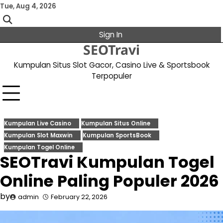
Skip
Tue, Aug 4, 2026
to
content
Sign In
SEOTravi
Kumpulan Situs Slot Gacor, Casino Live & Sportsbook
Terpopuler
Kumpulan Live Casino
Kumpulan Situs Online
Kumpulan Slot Maxwin
Kumpulan SportsBook
Kumpulan Togel Online
SEOTravi Kumpulan Togel
Online Paling Populer 2026
by
admin
February 22, 2026