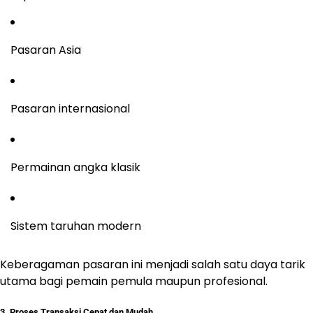
Pasaran Asia
Pasaran internasional
Permainan angka klasik
Sistem taruhan modern
Keberagaman pasaran ini menjadi salah satu daya tarik
utama bagi pemain pemula maupun profesional.
3. Proses Transaksi Cepat dan Mudah