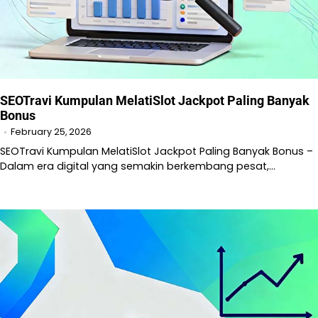
SEOTravi Kumpulan MelatiSlot Jackpot Paling Banyak
Bonus
February 25, 2026
SEOTravi Kumpulan MelatiSlot Jackpot Paling Banyak Bonus –
Dalam era digital yang semakin berkembang pesat,…