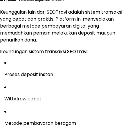
Keunggulan lain dari SEOTravi adalah sistem transaksi
yang cepat dan praktis. Platform ini menyediakan
berbagai metode pembayaran digital yang
memudahkan pemain melakukan deposit maupun
penarikan dana.
Keuntungan sistem transaksi SEOTravi:
Proses deposit instan
Withdraw cepat
Metode pembayaran beragam