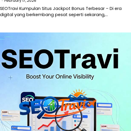
February 17, 2026
SEOTravi Kumpulan Situs Jackpot Bonus Terbesar – Di era
digital yang berkembang pesat seperti sekarang,…