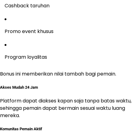
Cashback taruhan
Promo event khusus
Program loyalitas
Bonus ini memberikan nilai tambah bagi pemain.
Akses Mudah 24 Jam
Platform dapat diakses kapan saja tanpa batas waktu,
sehingga pemain dapat bermain sesuai waktu luang
mereka.
Komunitas Pemain Aktif