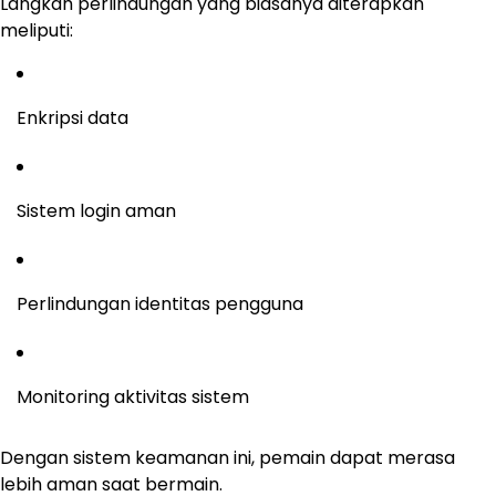
Langkah perlindungan yang biasanya diterapkan
meliputi:
Enkripsi data
Sistem login aman
Perlindungan identitas pengguna
Monitoring aktivitas sistem
Dengan sistem keamanan ini, pemain dapat merasa
lebih aman saat bermain.