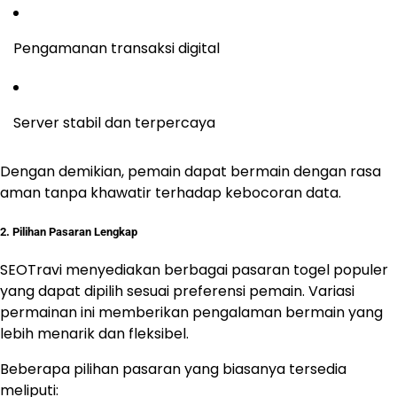
Pengamanan transaksi digital
Server stabil dan terpercaya
Dengan demikian, pemain dapat bermain dengan rasa
aman tanpa khawatir terhadap kebocoran data.
2. Pilihan Pasaran Lengkap
SEOTravi menyediakan berbagai pasaran togel populer
yang dapat dipilih sesuai preferensi pemain. Variasi
permainan ini memberikan pengalaman bermain yang
lebih menarik dan fleksibel.
Beberapa pilihan pasaran yang biasanya tersedia
meliputi: