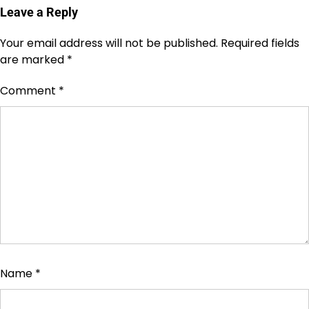
Leave a Reply
Your email address will not be published.
Required fields
are marked
*
Comment
*
Name
*