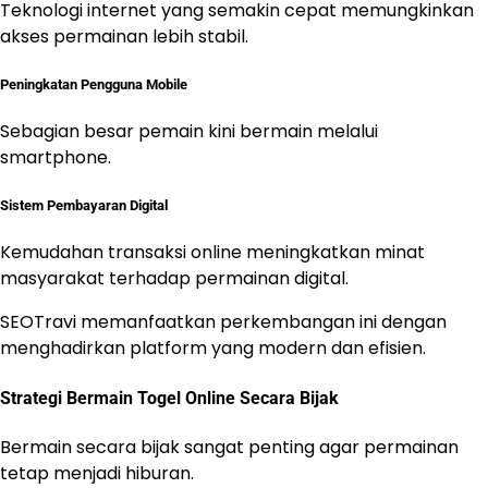
Teknologi internet yang semakin cepat memungkinkan
akses permainan lebih stabil.
Peningkatan Pengguna Mobile
Sebagian besar pemain kini bermain melalui
smartphone.
Sistem Pembayaran Digital
Kemudahan transaksi online meningkatkan minat
masyarakat terhadap permainan digital.
SEOTravi memanfaatkan perkembangan ini dengan
menghadirkan platform yang modern dan efisien.
Strategi Bermain Togel Online Secara Bijak
Bermain secara bijak sangat penting agar permainan
tetap menjadi hiburan.