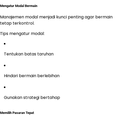
Mengatur Modal Bermain
Manajemen modal menjadi kunci penting agar bermain
tetap terkontrol.
Tips mengatur modal:
Tentukan batas taruhan
Hindari bermain berlebihan
Gunakan strategi bertahap
Memilih Pasaran Tepat