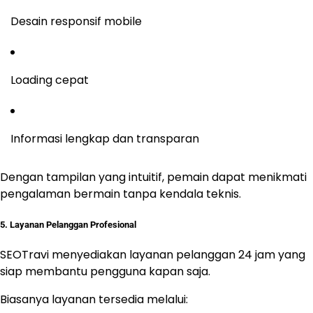
Desain responsif mobile
Loading cepat
Informasi lengkap dan transparan
Dengan tampilan yang intuitif, pemain dapat menikmati
pengalaman bermain tanpa kendala teknis.
5. Layanan Pelanggan Profesional
SEOTravi menyediakan layanan pelanggan 24 jam yang
siap membantu pengguna kapan saja.
Biasanya layanan tersedia melalui: