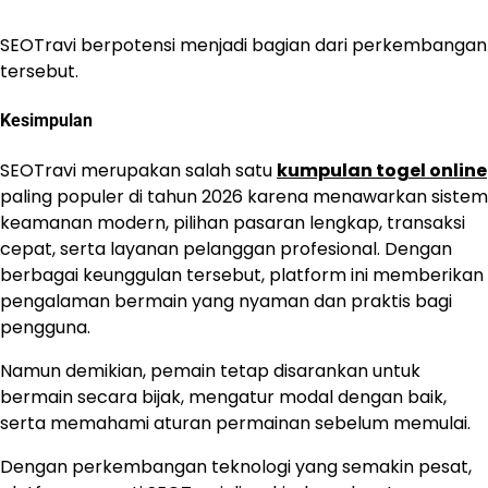
SEOTravi berpotensi menjadi bagian dari perkembangan
tersebut.
Kesimpulan
SEOTravi merupakan salah satu
kumpulan togel online
paling populer di tahun 2026 karena menawarkan sistem
keamanan modern, pilihan pasaran lengkap, transaksi
cepat, serta layanan pelanggan profesional. Dengan
berbagai keunggulan tersebut, platform ini memberikan
pengalaman bermain yang nyaman dan praktis bagi
pengguna.
Namun demikian, pemain tetap disarankan untuk
bermain secara bijak, mengatur modal dengan baik,
serta memahami aturan permainan sebelum memulai.
Dengan perkembangan teknologi yang semakin pesat,