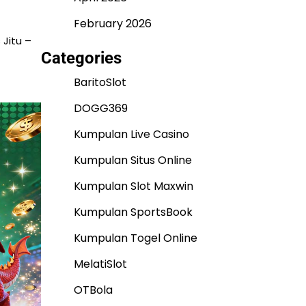
February 2026
Jitu –
Categories
BaritoSlot
DOGG369
Kumpulan Live Casino
Kumpulan Situs Online
Kumpulan Slot Maxwin
Kumpulan SportsBook
Kumpulan Togel Online
MelatiSlot
OTBola