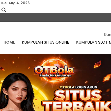
Skip
Tue, Aug 4, 2026
to
content
Kum
HOME
KUMPULAN SITUS ONLINE
KUMPULAN SLOT 