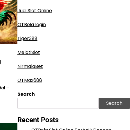
Judi Slot Online
OTBola login
Tiger388
MelatiSlot
g
NirmalaBet
OTMax688
al –
Search
Search
Recent Posts