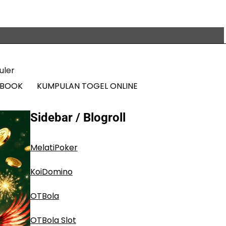
uler
SBOOK
KUMPULAN TOGEL ONLINE
Sidebar / Blogroll
MelatiPoker
KoiDomino
OTBola
OTBola Slot