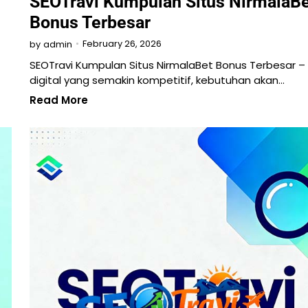
SEOTravi Kumpulan Situs NirmalaBe
Bonus Terbesar
February 26, 2026
by
admin
SEOTravi Kumpulan Situs NirmalaBet Bonus Terbesar – 
digital yang semakin kompetitif, kebutuhan akan…
Read More