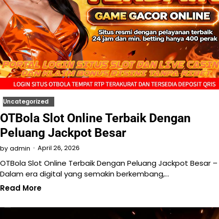
Uncategorized
OTBola Slot Online Terbaik Dengan
Peluang Jackpot Besar
April 26, 2026
by
admin
OTBola Slot Online Terbaik Dengan Peluang Jackpot Besar –
Dalam era digital yang semakin berkembang,…
Read More