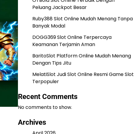
OTBola Slot Online Terbaik Dengan
Peluang Jackpot Besar
Ruby388 Slot Online Mudah Menang Tanpa
Banyak Modal
DOGG369 Slot Online Terpercaya
Keamanan Terjamin Aman
BaritoSlot Platform Online Mudah Menang
Dengan Tips Jitu
MelatiSlot Judi Slot Online Resmi Game Slot
Terpopuler
Recent Comments
No comments to show.
Archives
April 2026