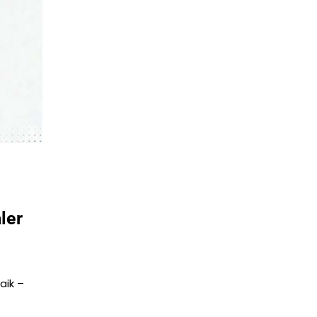
ler
aik –